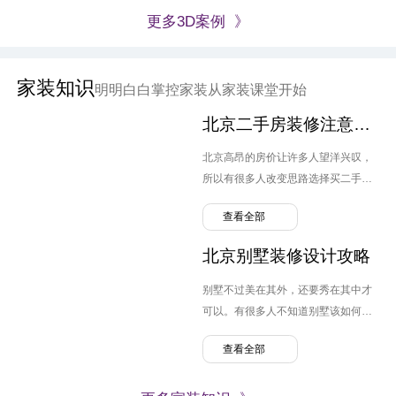
更多3D案例 》
家装知识
明明白白掌控家装从家装课堂开始
北京二手房装修注意要点
北京高昂的房价让许多人望洋兴叹，
所以有很多人改变思路选择买二手
房。但跟毛坯房不同，原先业主的装
查看全部
修设计可能并不是自己喜欢的风格，
转换装修便需要提上日程，那么北京
北京别墅装修设计攻略
二手房装修需要注意哪几点呢？
别墅不过美在其外，还要秀在其中才
可以。有很多人不知道别墅该如何装
修，弄的麻烦连连。那么北京别墅装
查看全部
修设计需要注意什么呢？有哪些问题
可以避免。