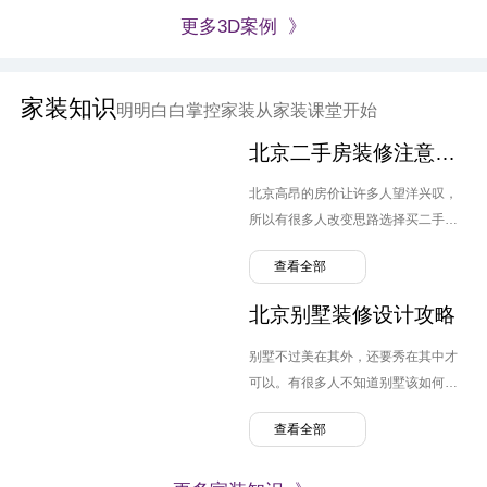
更多3D案例 》
家装知识
明明白白掌控家装从家装课堂开始
北京二手房装修注意要点
北京高昂的房价让许多人望洋兴叹，
所以有很多人改变思路选择买二手
房。但跟毛坯房不同，原先业主的装
查看全部
修设计可能并不是自己喜欢的风格，
转换装修便需要提上日程，那么北京
北京别墅装修设计攻略
二手房装修需要注意哪几点呢？
别墅不过美在其外，还要秀在其中才
可以。有很多人不知道别墅该如何装
修，弄的麻烦连连。那么北京别墅装
查看全部
修设计需要注意什么呢？有哪些问题
可以避免。