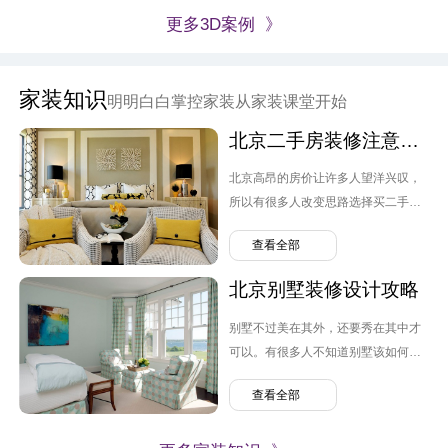
更多3D案例 》
家装知识
明明白白掌控家装从家装课堂开始
北京二手房装修注意要点
北京高昂的房价让许多人望洋兴叹，
所以有很多人改变思路选择买二手
房。但跟毛坯房不同，原先业主的装
查看全部
修设计可能并不是自己喜欢的风格，
转换装修便需要提上日程，那么北京
北京别墅装修设计攻略
二手房装修需要注意哪几点呢？
别墅不过美在其外，还要秀在其中才
可以。有很多人不知道别墅该如何装
修，弄的麻烦连连。那么北京别墅装
查看全部
修设计需要注意什么呢？有哪些问题
可以避免。