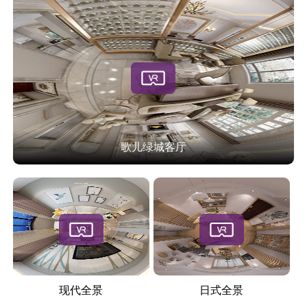
歌儿绿城客厅
现代全景
日式全景