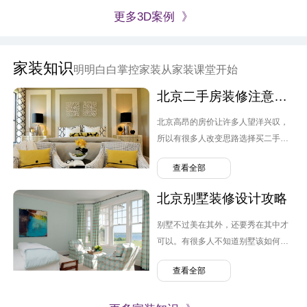
更多3D案例 》
家装知识
明明白白掌控家装从家装课堂开始
北京二手房装修注意要点
北京高昂的房价让许多人望洋兴叹，
所以有很多人改变思路选择买二手
房。但跟毛坯房不同，原先业主的装
查看全部
修设计可能并不是自己喜欢的风格，
转换装修便需要提上日程，那么北京
北京别墅装修设计攻略
二手房装修需要注意哪几点呢？
别墅不过美在其外，还要秀在其中才
可以。有很多人不知道别墅该如何装
修，弄的麻烦连连。那么北京别墅装
查看全部
修设计需要注意什么呢？有哪些问题
可以避免。