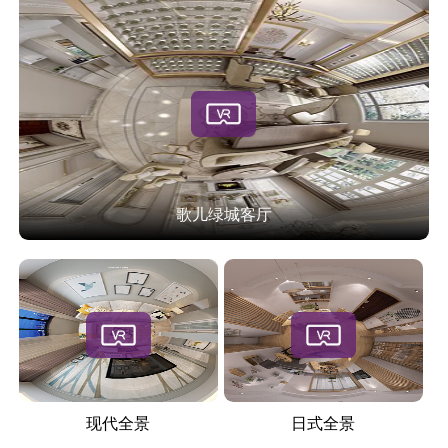
歌儿绿城客厅
现代全景
日式全景