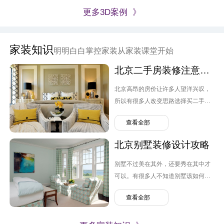
更多3D案例 》
家装知识
明明白白掌控家装从家装课堂开始
北京二手房装修注意要点
北京高昂的房价让许多人望洋兴叹，
所以有很多人改变思路选择买二手
房。但跟毛坯房不同，原先业主的装
查看全部
修设计可能并不是自己喜欢的风格，
转换装修便需要提上日程，那么北京
北京别墅装修设计攻略
二手房装修需要注意哪几点呢？
别墅不过美在其外，还要秀在其中才
可以。有很多人不知道别墅该如何装
修，弄的麻烦连连。那么北京别墅装
查看全部
修设计需要注意什么呢？有哪些问题
可以避免。