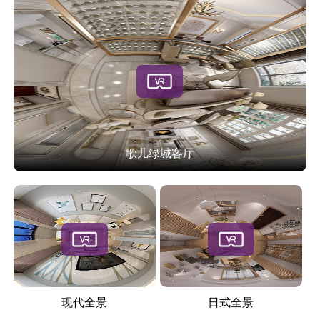
歌儿绿城客厅
现代全景
日式全景