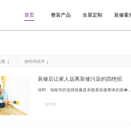
首页
整装产品
全屋定制
装修案
F10优享版
全屋定制
精品案
F13智享版
定制整装
全景VR
数 ↓
按时间排序 ↓
梵客微装
生活+
装修后让家人远离装修污染的四绝招
涂料、地板等的选择就像是承载着装修整体的基�..
30155