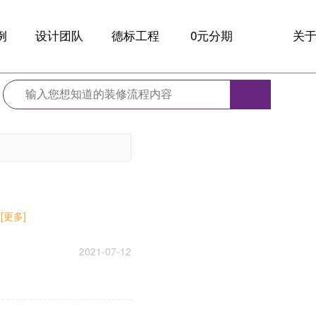
例
设计团队
德标工程
0元分期
关
例
大咖设计师
全球材料
品
设计
德标工艺
新
诊
服务保障
10
家
联
.
[更多]
2021-07-12