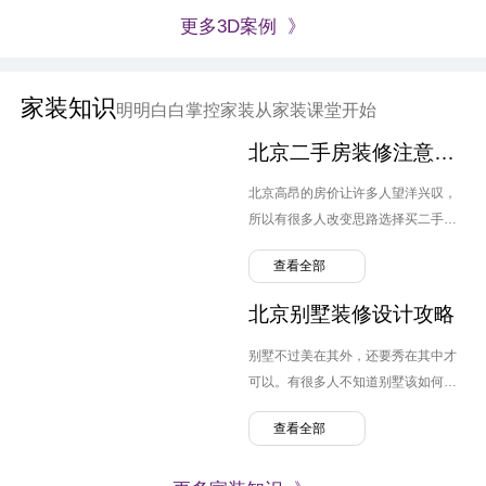
更多3D案例 》
家装知识
明明白白掌控家装从家装课堂开始
北京二手房装修注意要点
北京高昂的房价让许多人望洋兴叹，
所以有很多人改变思路选择买二手
房。但跟毛坯房不同，原先业主的装
查看全部
修设计可能并不是自己喜欢的风格，
转换装修便需要提上日程，那么北京
北京别墅装修设计攻略
二手房装修需要注意哪几点呢？
别墅不过美在其外，还要秀在其中才
可以。有很多人不知道别墅该如何装
修，弄的麻烦连连。那么北京别墅装
查看全部
修设计需要注意什么呢？有哪些问题
可以避免。