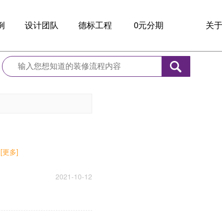
例
设计团队
德标工程
0元分期
关
例
大咖设计师
全球材料
品
设计
德标工艺
新
诊
服务保障
10
家
联
.
[更多]
2021-10-12