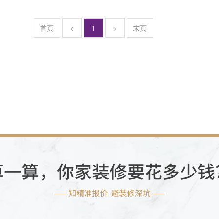
首页
<
1
>
末页