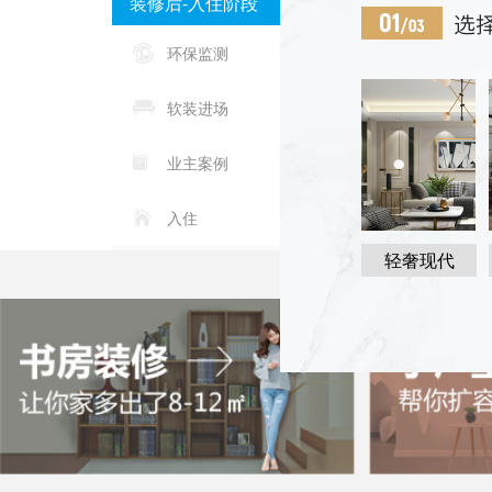
装修后-入住阶段
环保监测
软装进场
业主案例
入住
轻奢现代