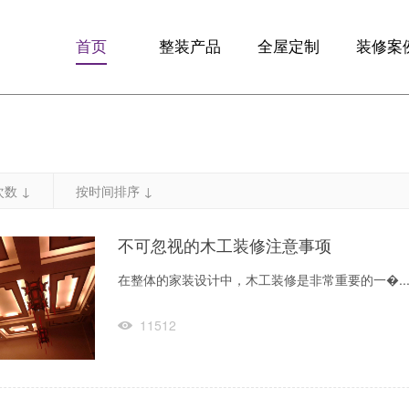
首页
整装产品
全屋定制
装修案
F10优享版
全屋定制
精品案
F13智享版
定制整装
全景VR
数 ↓
按时间排序 ↓
梵客微装
生活+
不可忽视的木工装修注意事项
在整体的家装设计中，木工装修是非常重要的一�..
11512