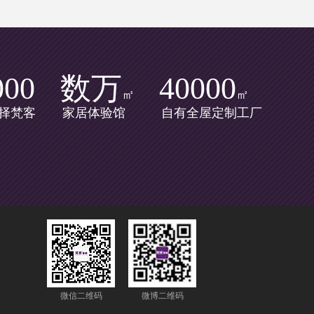
000
数万
40000
㎡
㎡
择梵客
家居体验馆
自有全屋定制工厂
微信二维码
微博二维码