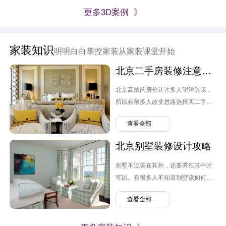
更多3D案例 》
家装知识
明明白白掌控家装从家装课堂开始
北京二手房装修注意要点
北京高昂的房价让许多人望洋兴叹，
所以有很多人改变思路选择买二手
房。但跟毛坯房不同，原先业主的装
查看全部
修设计可能并不是自己喜欢的风格，
转换装修便需要提上日程，那么北京
北京别墅装修设计攻略
二手房装修需要注意哪几点呢？
别墅不过美在其外，还要秀在其中才
可以。有很多人不知道别墅该如何装
修，弄的麻烦连连。那么北京别墅装
查看全部
修设计需要注意什么呢？有哪些问题
可以避免。