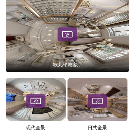
歌儿绿城客厅
现代全景
日式全景