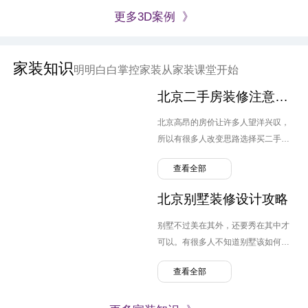
更多3D案例 》
家装知识
明明白白掌控家装从家装课堂开始
北京二手房装修注意要点
北京高昂的房价让许多人望洋兴叹，
所以有很多人改变思路选择买二手
房。但跟毛坯房不同，原先业主的装
查看全部
修设计可能并不是自己喜欢的风格，
转换装修便需要提上日程，那么北京
北京别墅装修设计攻略
二手房装修需要注意哪几点呢？
别墅不过美在其外，还要秀在其中才
可以。有很多人不知道别墅该如何装
修，弄的麻烦连连。那么北京别墅装
查看全部
修设计需要注意什么呢？有哪些问题
可以避免。