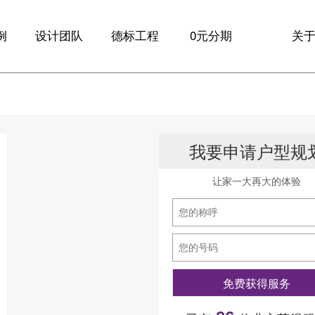
例
设计团队
德标工程
0元分期
关
例
大咖设计师
全球材料
品
设计
德标工艺
新
我要申请户型规
诊
服务保障
10
家
让家一大再大的体验
联
免费获得服务