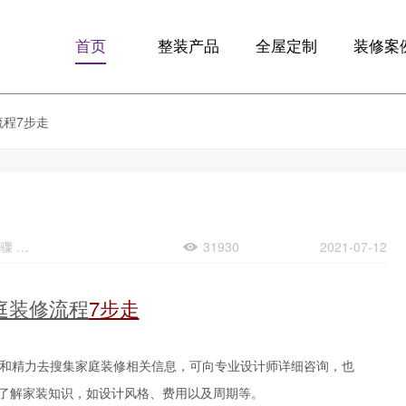
首页
整装产品
全屋定制
装修案
F10优享版
全屋定制
精品案
流程7步走
F13智享版
定制整装
全景VR
梵客微装
生活+
关键词：装修流程 装修步骤 装修7步骤
31930
2021-07-12
庭装修流程
7步走
和精力去搜集家庭装修相关信息，可向专业设计师详细咨询，也
了解家装知识，如设计风格、费用以及周期等。