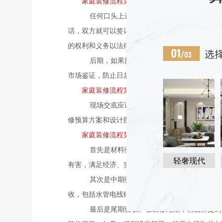
家庭装修流程第四步 签订施工合同
任何口头上达成的协议都不具有法律意义。
话，双方就可以签订由各市工商行政管理局监制统
的权利和义务以法律手段明确下来，以免出现不必
后期，如果施工合同有变更需要，业主一定
市场鉴证，防止日后发生纠纷。
家庭装修流程第五步 现场交底
现场交底应该包括业主、设计师、工程监理
修预算方案和设计图纸所达到的装修效果，在各方
家庭装修流程第六步 多方验收
首先是材料验收。施工之前，业主需要对所
轻奢现代
有害，满足经济、实用、安全、美观的标准。
其次是中期验收。在装修中期，为了保证装
收，包括水管电线铺设、墙体垂直度、天花板无缝
最后是尾期验收。在装修尾期，前面所提到