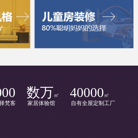
000
数万
40000
㎡
㎡
择梵客
家居体验馆
自有全屋定制工厂