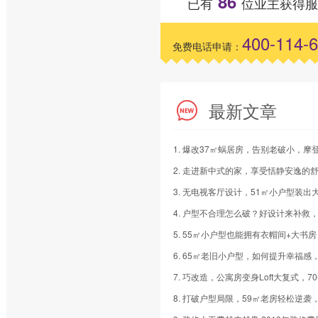
86
已有
位业主获得服
400-114-
免费电话申请：
最新文章
5. 55㎡小户型也能拥有衣帽间+大书房