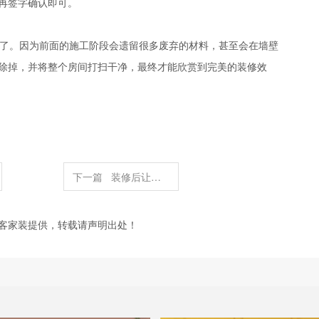
再签字确认即可。
了。因为前面的施工阶段会遗留很多废弃的材料，甚至会在墙壁
除掉，并将整个房间打扫干净，最终才能欣赏到完美的装修效
下一篇
装修后让家人远离装修污染的四绝招
客家装提供，转载请声明出处！