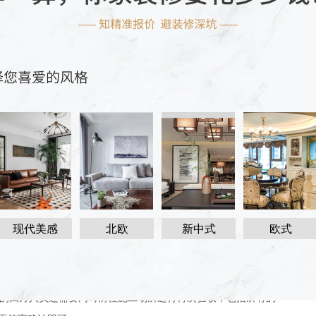
如果业主和装修公司都在装修方案和预算方案方面协商一致的
一印刷的《家庭居室装饰装修工程施工合同》，这样才能将双方
要的麻烦。
要及时通知装修公司并签订变更合同，并要及时将变更合同通过
和施工负责人四方人员。设计师必须先向其他人详细讲解此次装
没有异议的情况下，再协调办理好相关手续。
有进场的家装材料进行准备验收，保证家装所用材料不会对人体
现代美感
北欧
新中式
欧式
修质量，业主、设计师、工程监理和施工方都要对其进行仔细验
对接度等。验收合格后，这些人需在质量报告书上签字确认。
的四方人员还需要同时前往施工场所进行再次验收，包括所有的