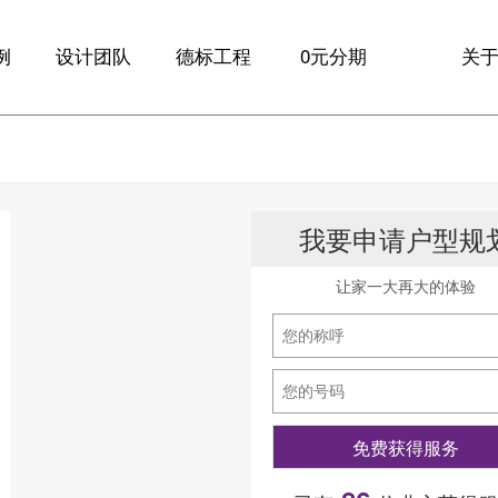
例
设计团队
德标工程
0元分期
关
例
大咖设计师
全球材料
品
设计
德标工艺
新
我要申请户型规
诊
服务保障
10
家
让家一大再大的体验
联
免费获得服务