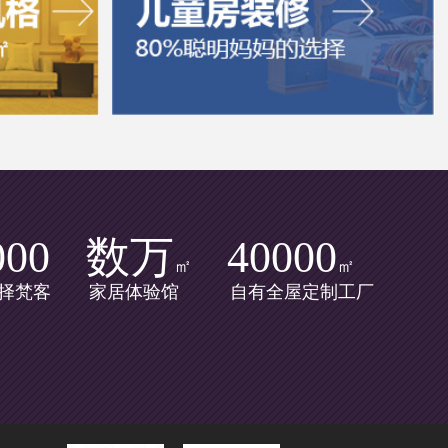
000
数万
40000
㎡
㎡
择梵客
家居体验馆
自有全屋定制工厂