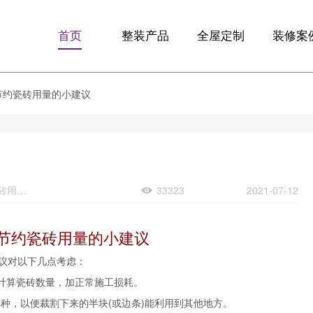
首页
整装产品
全屋定制
装修案
F10优享版
全屋定制
精品案
节约瓷砖用量的小建议
F13智享版
定制整装
全景VR
梵客微装
生活+
关键词：家庭装修节约瓷砖用量的小建议
33323
2021-07-12
节约瓷砖用量的小建议
议对以下几点考虑：
图计算瓷砖数量，加正常施工损耗。
的品种，以便裁割下来的半块(或边条)能利用到其他地方。