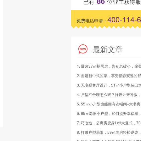
86
已有
位业主获得服
400-114-
免费电话申请：
最新文章
5. 55㎡小户型也能拥有衣帽间+大书房