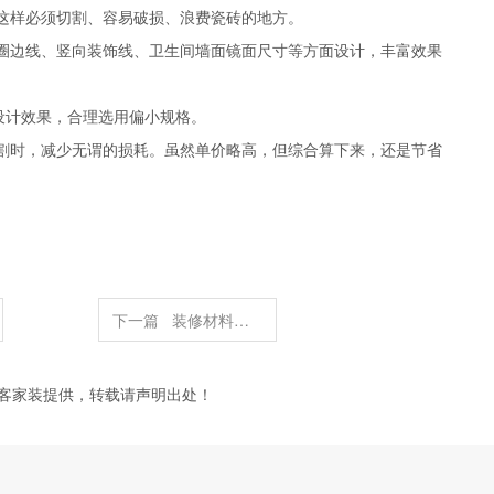
角这样必须切割、容易破损、浪费瓷砖的地方。
面圈边线、竖向装饰线、卫生间墙面镜面尺寸等方面设计，丰富效果
合设计效果，合理选用偏小规格。
切割时，减少无谓的损耗。虽然单价略高，但综合算下来，还是节省
下一篇
装修材料对老人房装修风水的影响
客家装提供，转载请声明出处！