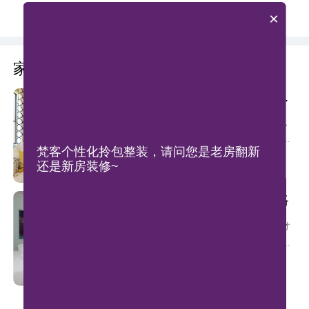
×
更多3D案例 》
家装知识
明明白白掌控家装从家装课堂开始
北京二手房装修注意要点
北京高昂的房价让许多人望洋兴叹，
所以有很多人改变思路选择买二手
梵客个性化拎包整装，请问您是老房翻新
房。但跟毛坯房不同，原先业主的装
还是新房装修~
查看全部
修设计可能并不是自己喜欢的风格，
转换装修便需要提上日程，那么北京
北京别墅装修设计攻略
二手房装修需要注意哪几点呢？
别墅不过美在其外，还要秀在其中才
可以。有很多人不知道别墅该如何装
修，弄的麻烦连连。那么北京别墅装
查看全部
修设计需要注意什么呢？有哪些问题
可以避免。