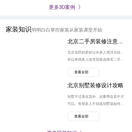
更多3D案例 》
家装知识
明明白白掌控家装从家装课堂开始
北京二手房装修注意要点
北京高昂的房价让许多人望洋兴叹，
所以有很多人改变思路选择买二手
房。但跟毛坯房不同，原先业主的装
查看全部
修设计可能并不是自己喜欢的风格，
转换装修便需要提上日程，那么北京
北京别墅装修设计攻略
二手房装修需要注意哪几点呢？
别墅不过美在其外，还要秀在其中才
可以。有很多人不知道别墅该如何装
修，弄的麻烦连连。那么北京别墅装
查看全部
修设计需要注意什么呢？有哪些问题
可以避免。