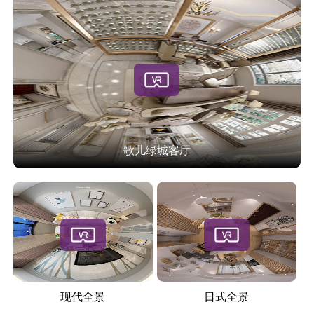
歌儿绿城客厅
现代全景
日式全景