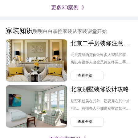
更多3D案例 》
家装知识
明明白白掌控家装从家装课堂开始
北京二手房装修注意要点
北京高昂的房价让许多人望洋兴叹，
所以有很多人改变思路选择买二手
房。但跟毛坯房不同，原先业主的装
查看全部
修设计可能并不是自己喜欢的风格，
转换装修便需要提上日程，那么北京
北京别墅装修设计攻略
二手房装修需要注意哪几点呢？
别墅不过美在其外，还要秀在其中才
可以。有很多人不知道别墅该如何装
修，弄的麻烦连连。那么北京别墅装
查看全部
修设计需要注意什么呢？有哪些问题
可以避免。