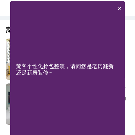
×
更多3D案例 》
家装知识
明明白白掌控家装从家装课堂开始
北京二手房装修注意要点
北京高昂的房价让许多人望洋兴叹，
所以有很多人改变思路选择买二手
梵客个性化拎包整装，请问您是老房翻新
房。但跟毛坯房不同，原先业主的装
还是新房装修~
查看全部
修设计可能并不是自己喜欢的风格，
转换装修便需要提上日程，那么北京
北京别墅装修设计攻略
二手房装修需要注意哪几点呢？
别墅不过美在其外，还要秀在其中才
可以。有很多人不知道别墅该如何装
修，弄的麻烦连连。那么北京别墅装
查看全部
修设计需要注意什么呢？有哪些问题
可以避免。