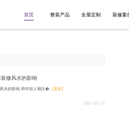
首页
整装产品
全屋定制
装修案
F10优享版
全屋定制
精品案
F13智享版
定制整装
全景VR
梵客微装
生活+
房装修风水的影响
水的影响 和年轻人相比�...
[更多]
2021-07-12