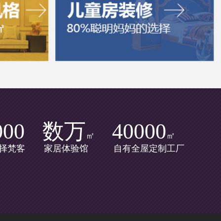
000
数万
40000
㎡
㎡
择梵客
家居体验馆
自有全屋定制工厂