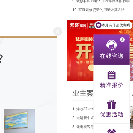
9. 装修材料对老人房装修风水的影响
10. 家庭装修瓷砖的用量计算方法
本月有什么优惠吗
业主案例
1. 爆改37㎡蜗居房，告别老破小，摩登轻奢风至上，空间利用率翻倍
2. 走进新中式的家，享受恬静安逸的舒适生活
3. 无电视客厅设计，51㎡小户型装出大效果，实用性翻倍