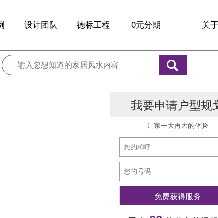
例
设计团队
德标工程
0元分期
关
例
大咖设计师
全球材料
品
设计
德标工艺
新
我要申请户型规
诊
服务保障
10
家
让家一大再大的体验
联
免费获得服务