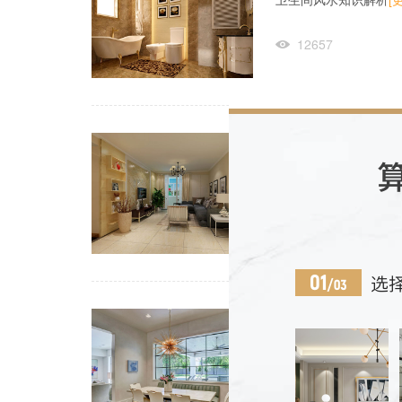
12657
打造客厅装修好
打造客厅装修好风水
[
17114
北京市装修设计
自古以来，我国对于风水
14194