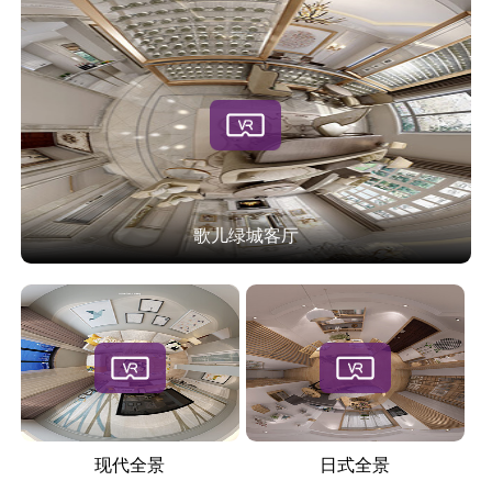
歌儿绿城客厅
现代全景
日式全景