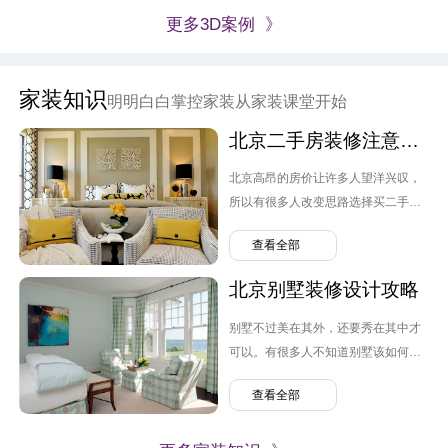
更多3D案例 》
家装知识
明明白白掌控家装从家装课堂开始
北京二手房装修注意要点
北京高昂的房价让许多人望洋兴叹，
所以有很多人改变思路选择买二手
房。但跟毛坯房不同，原先业主的装
查看全部
修设计可能并不是自己喜欢的风格，
转换装修便需要提上日程，那么北京
北京别墅装修设计攻略
二手房装修需要注意哪几点呢？
别墅不过美在其外，还要秀在其中才
可以。有很多人不知道别墅该如何装
修，弄的麻烦连连。那么北京别墅装
查看全部
修设计需要注意什么呢？有哪些问题
可以避免。