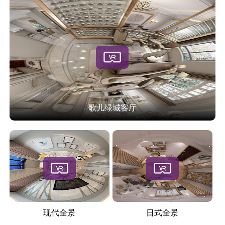
歌儿绿城客厅
现代全景
日式全景