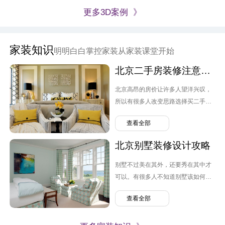
更多3D案例 》
家装知识
明明白白掌控家装从家装课堂开始
北京二手房装修注意要点
北京高昂的房价让许多人望洋兴叹，
所以有很多人改变思路选择买二手
房。但跟毛坯房不同，原先业主的装
查看全部
修设计可能并不是自己喜欢的风格，
转换装修便需要提上日程，那么北京
北京别墅装修设计攻略
二手房装修需要注意哪几点呢？
别墅不过美在其外，还要秀在其中才
可以。有很多人不知道别墅该如何装
修，弄的麻烦连连。那么北京别墅装
查看全部
修设计需要注意什么呢？有哪些问题
可以避免。